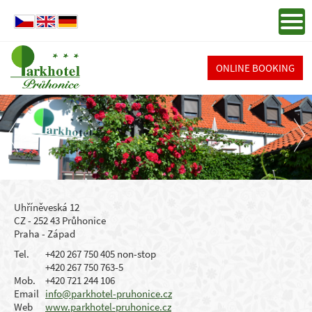
ONLINE BOOKING
Uhříněveská 12
CZ - 252 43 Průhonice
Praha - Západ
Tel.
+420 267 750 405 non-stop
+420 267 750 763-5
Mob.
+420 721 244 106
Email
info@parkhotel-pruhonice.cz
Web
www.parkhotel-pruhonice.cz