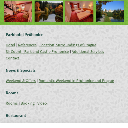
Parkhotel Průhonice
Hotel
References
Location, Surroundings of Prague
Sir Count - Park and Castle Pruhonice
Additional Services
Contact
News & Specials
Weekend & Offers
Romantic Weekend in Pruhonice and Prague
Rooms
Rooms
Booking
Video
Restaurant
Restaurant
Current Offer
Catering - Menu
Coffee break